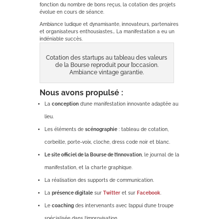
fonction du nombre de bons reçus, la cotation des projets
évolue en cours de séance.
Ambiance ludique et dynamisante, innovateurs, partenaires
et organisateurs enthousiastes… La manifestation a eu un
indéniable succès.
Cotation des startups au tableau des valeurs
de la Bourse reproduit pour l’occasion.
Ambiance vintage garantie.
Nous avons propulsé :
La
conception
d’une manifestation innovante adaptée au
lieu.
Les éléments de
scénographie
: tableau de cotation,
corbeille, porte-voix, cloche, dress code noir et blanc.
Le site officiel de la Bourse de l’Innovation
, le journal de la
manifestation, et la charte graphique.
La réalisation des supports de communication.
La
présence digitale
sur
Twitter
et sur
Facebook
.
Le
coaching
des intervenants avec l’appui d’une troupe
spécialisée dans l’improvisation.