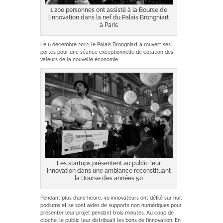
1 200 personnes ont assisté à la Bourse de
l’innovation dans la nef du Palais Brongniart
à Paris
Le 6 décembre 2012, le Palais Brongniart a rouvert ses
portes pour une séance exceptionnelle de cotation des
valeurs de la nouvelle économie.
Les startups présentent au public leur
innovation dans une ambiance reconstituant
la Bourse des années 50
Pendant plus d’une heure, 40 innovateurs ont défilé sur huit
podiums et se sont aidés de supports non numériques pour
présenter leur projet pendant trois minutes. Au coup de
cloche, le public leur distribuait les bons de l’innovation. En