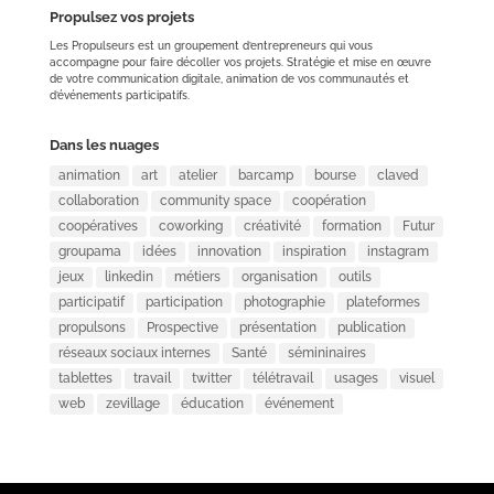
Propulsez vos projets
Les Propulseurs est un groupement d’entrepreneurs qui vous
accompagne pour faire décoller vos projets. Stratégie et mise en œuvre
de votre communication digitale, animation de vos communautés et
d’événements participatifs.
Dans les nuages
animation
art
atelier
barcamp
bourse
claved
collaboration
community space
coopération
coopératives
coworking
créativité
formation
Futur
groupama
idées
innovation
inspiration
instagram
jeux
linkedin
métiers
organisation
outils
participatif
participation
photographie
plateformes
propulsons
Prospective
présentation
publication
réseaux sociaux internes
Santé
sémininaires
tablettes
travail
twitter
télétravail
usages
visuel
web
zevillage
éducation
événement