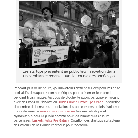
Les startups présentent au public leur innovation dans
une ambiance reconstituant la Bourse des années 50
Pendant plus d’une heure, 40 innovateurs défilent sur des podiums et se
sont aidés de supports non numériques pour présenter leur projet
pendant trois minutes. Au coup de cloche, le public participe en votant
avec des bons de l’innovation.
soldes nike air max 1 pas cher
En fonction
du nombre de bons reçu, la cotation des porteurs des projets évolue en
cours de séance.
nike air zoom schoenen
Ambiance ludique et
dynamisante pour le public comme pour les innovateurs et leurs
partenaires.
baskets Asics Pre Galaxy
Cotation des startups au tableau
des valeurs de la Bourse reproduit pour l’occasion.