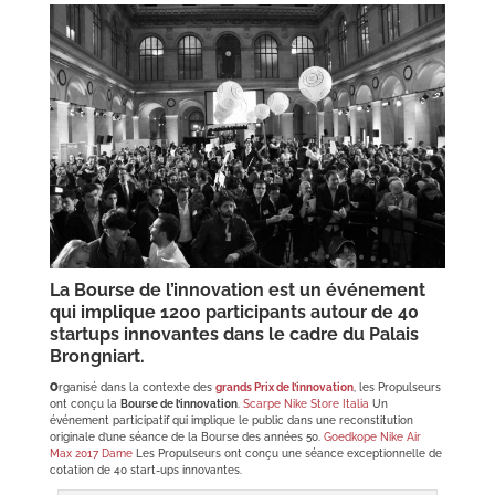
La Bourse de l’innovation est un événement
qui implique 1200 participants autour de 40
startups innovantes dans le cadre du Palais
Brongniart.
O
rganisé dans la contexte des
grands Prix de l’innovation
, les Propulseurs
ont conçu la
Bourse de l’innovation
.
Scarpe Nike Store Italia
Un
événement participatif qui implique le public dans une reconstitution
originale d’une séance de la Bourse des années 50.
Goedkope Nike Air
Max 2017 Dame
Les Propulseurs ont conçu une séance exceptionnelle de
cotation de 40 start-ups innovantes.