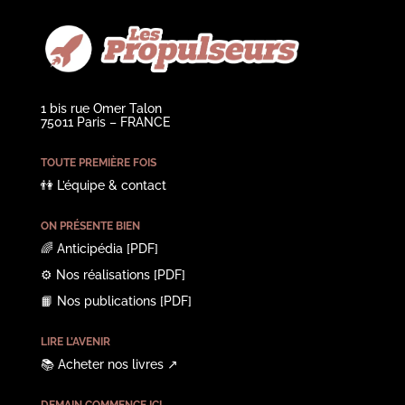
1 bis rue Omer Talon
75011 Paris – FRANCE
TOUTE PREMIÈRE FOIS
👫
L’équipe & contact
ON PRÉSENTE BIEN
🌈
Anticipédia
[PDF]
⚙️
Nos réalisations
[PDF]
📙
Nos publications
[PDF]
LIRE L’AVENIR
📚
Acheter nos livres
↗︎
DEMAIN COMMENCE ICI