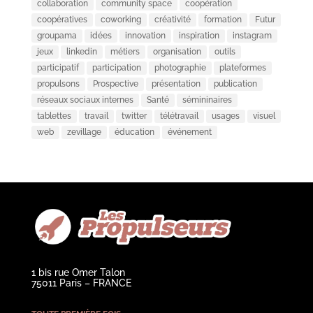
collaboration
community space
coopération
coopératives
coworking
créativité
formation
Futur
groupama
idées
innovation
inspiration
instagram
jeux
linkedin
métiers
organisation
outils
participatif
participation
photographie
plateformes
propulsons
Prospective
présentation
publication
réseaux sociaux internes
Santé
sémininaires
tablettes
travail
twitter
télétravail
usages
visuel
web
zevillage
éducation
événement
1 bis rue Omer Talon
75011 Paris – FRANCE