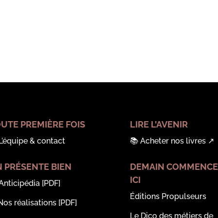
UTE PREMIÈRE FOIS
LIRE L’AVENIR
L’équipe & contact
📚
Acheter nos livres
↗︎
 PRÉSENTE BIEN
DEMAIN COMMENCE
ICI
Anticipédia
[PDF]
Éditions Propulseurs
Nos réalisations
[PDF]
Le Dico des métiers de