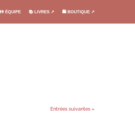
👫 ÉQUIPE
📚 LIVRES ↗︎
🛍️ BOUTIQUE ↗︎
Entrées suivantes »