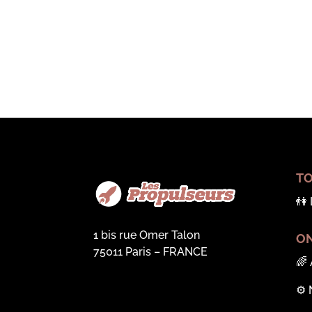
TO
👫
1 bis rue Omer Talon
ON
75011 Paris – FRANCE
🌈
⚙️