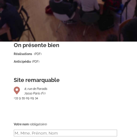
On présente bien
Réalisations
(PDF)
Anticipédia
(PDF)
Site remarquable
8, rue de Paradis
75010 Paris (Fr)
+33 9 55 09 09 34
Votre nom
(obligatoire)