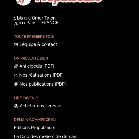
1 bis rue Omer Talon
75011 Paris – FRANCE
TOUTE PREMIÈRE FOIS
👫
L’équipe & contact
ON PRÉSENTE BIEN
🌈
Anticipédia
[PDF]
⚙️
Nos réalisations
[PDF]
📙
Nos publications
[PDF]
LIRE L’AVENIR
📚
Acheter nos livres
↗︎
DEMAIN COMMENCE ICI
Éditions Propulseurs
Le Dico des métiers de demain