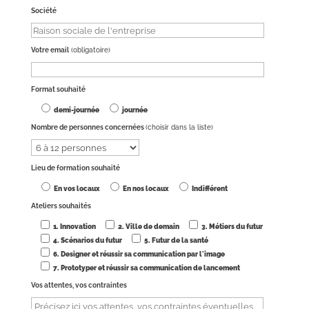
Société
Votre email
(obligatoire)
Format souhaité
demi-journée
journée
Nombre de personnes concernées
(choisir dans la liste)
Lieu de formation souhaité
En vos locaux
En nos locaux
Indifférent
Ateliers souhaités
1. Innovation
2. Ville de demain
3. Métiers du futur
4. Scénarios du futur
5. Futur de la santé
6. Designer et réussir sa communication par l'image
7. Prototyper et réussir sa communication de lancement
Vos attentes, vos contraintes