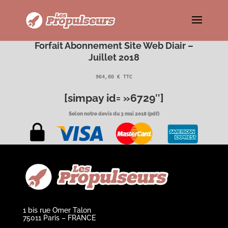
Forfait Abonnement Site Web Diair –
Juillet 2018
964,80 € TTC
[simpay id= »6729″]
Selon notre devis du 3 mai 2018
(pdf)
1 bis rue Omer Talon
75011 Paris – FRANCE