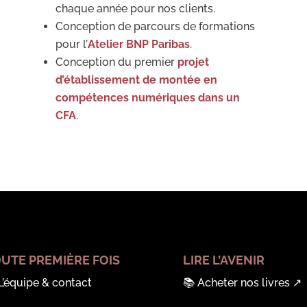
chaque année pour nos clients.
Conception de parcours de formations
pour l’
Atelier BNP Paribas
.
Conception du premier
projet
d’établissement de montée en
compétences numériques dans un
CFA
.
UTE PREMIÈRE FOIS
LIRE L’AVENIR
L’équipe & contact
📚
Acheter nos livres
↗︎