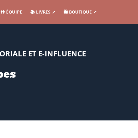
👫 ÉQUIPE
📚 LIVRES ↗︎
🛍️ BOUTIQUE ↗︎
RIALE ET E-INFLUENCE
pes