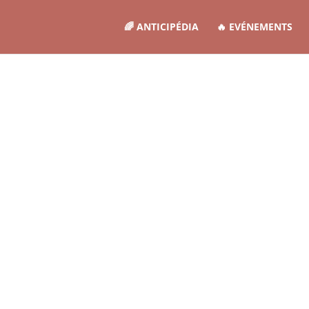
🌈 ANTICIPÉDIA
🔥 EVÉNEMENTS
eliers pour explorer le fut