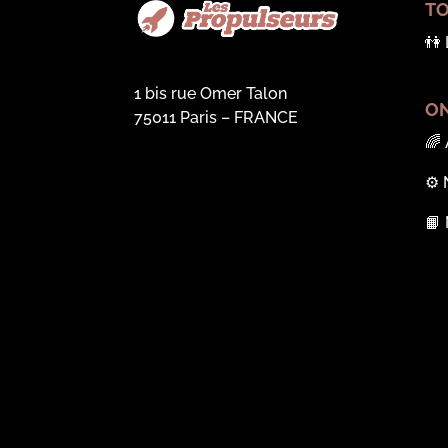
TO
👫
1 bis rue Omer Talon
ON
75011 Paris – FRANCE
🌈
⚙️
📙