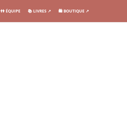
👫 ÉQUIPE
📚 LIVRES ↗︎
🛍️ BOUTIQUE ↗︎
ur