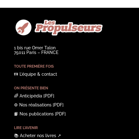
1 bis rue Omer Talon
75011 Paris – FRANCE
TOUTE PREMIÈRE FOIS
👫
L’équipe & contact
ON PRÉSENTE BIEN
🌈
Anticipédia
[PDF]
⚙️
Nos réalisations
[PDF]
📙
Nos publications
[PDF]
LIRE L’AVENIR
📚
Acheter nos livres
↗︎