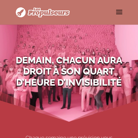
DEMAIN, CHACUN AURA
DROIT À SON QUART
D’HEURE D’INVISIBILITÉ
Chaque semaine une prévision vous